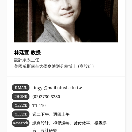
林廷宜 教授
設計系系主任
美國威斯康辛大學麥迪遜分校博士 (商設組)
tingyi@mail.ntust.edu.tw
E-MAIL
(02)2730-3280
PHONE
T1-410
OFFICE
週二下午、週四上午
OFFICE
HOURS
訊息設計、視覺譯轉、數位敘事、視覺語
Research
言、設計研究
Area