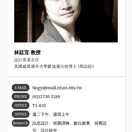
林廷宜 教授
設計系系主任
美國威斯康辛大學麥迪遜分校博士 (商設組)
tingyi@mail.ntust.edu.tw
E-MAIL
(02)2730-3280
PHONE
T1-410
OFFICE
週二下午、週四上午
OFFICE
HOURS
訊息設計、視覺譯轉、數位敘事、視覺語
Research
言、設計研究
Area