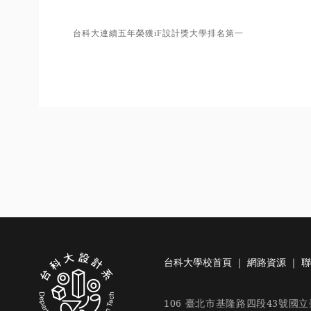
台科大連續五年榮獲iF設計獎大學排名第一
台科大學校首頁
｜
網路資源
｜
聯
106 臺北市基隆路四段43號國