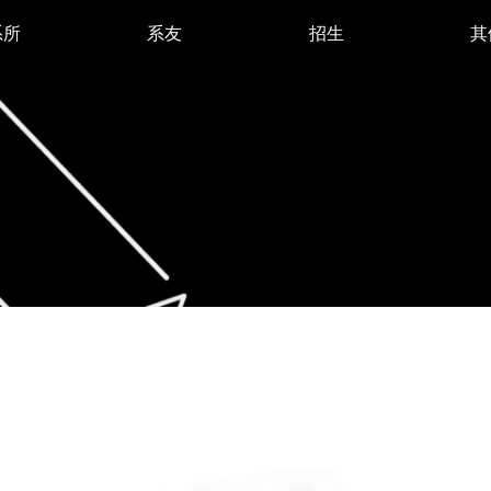
系所
系友
招生
其