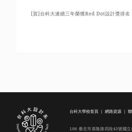
[賀]台科大連續三年榮獲Red Dot設計獎排
台科大學校首頁
｜
網路資源
｜
聯
106 臺北市基隆路四段43號國