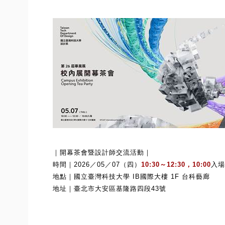
｜開幕茶會暨設計師交流活動｜
時間｜
2026
／
05
／
07
（四）
10:30
～
12:30
，
10:00
入場
地點｜國立臺灣科技大學
IB
國際大樓
1F
台科藝廊
地址｜臺北市大安區基隆路四段
43
號