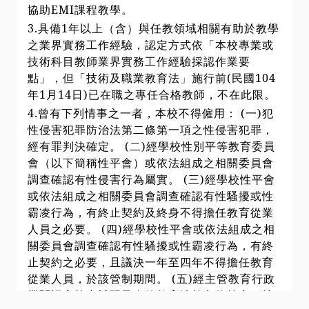
協助EMI課程教學。
3.具備1年以上（含）與任教領域相關有助於教學
之業界實務工作經驗，認定方式依「本校專業或
技術科目教師業界實務工作經驗採認作業要
點」，但「技術及職業教育法」施行前(民國104
年1月14日)已在職之專任合格教師，不在此限。
4.曾有下列情事之一者，本校不得僱用： (一)犯
性侵害犯罪防治法第二條第一項之性侵害犯罪，
經有罪判決確定。 (二)經學校性別平等教育委員
會（以下簡稱性平會）或依法組成之相關委員會
調查確認有性侵害行為屬實。 (三)經學校性平會
或依法組成之相關委員會調查確認有性騷擾或性
霸凌行為，有終止契約及終身不得擔任教育從業
人員之必要。 (四)經學校性平會或依法組成之相
關委員會調查確認有性騷擾或性霸凌行為，有終
止契約之必要，且議決一年至四年不得擔任教育
從業人員，於該管制期間。 (五)經主管教育行政
機關認定符合補習及進修教育法第九條第六項第