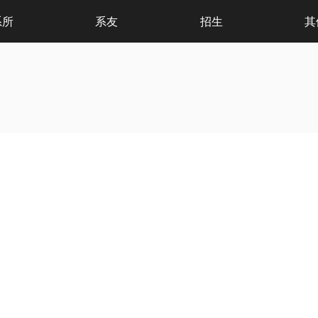
系所
系友
招生
其