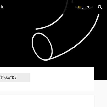
他
中
/
EN
退休教師