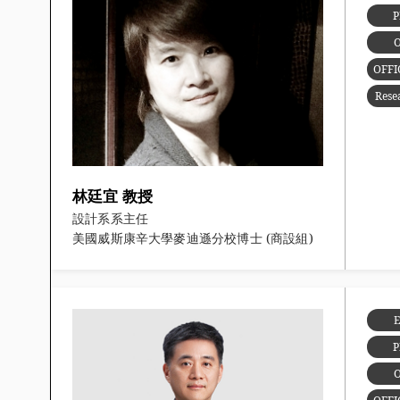
O
OFFI
Rese
林廷宜 教授
設計系系主任
美國威斯康辛大學麥迪遜分校博士 (商設組)
E
O