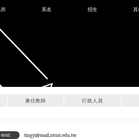
系所
系友
招生
其
兼任教師
行政人員
tingyi@mail.ntust.edu.tw
-MAIL